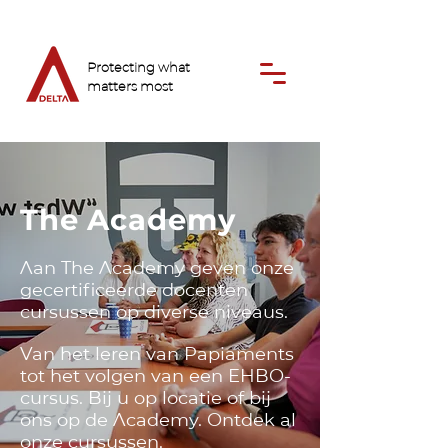
Protecting
what
matters
most
The Academy
Aan The Academy geven onze
gecertificeerde docenten
cursussen op diverse niveaus.
Van het leren van Papiaments
tot het volgen van een EHBO-
cursus. Bij u op locatie of bij
ons op de Academy. Ontdek al
onze cursussen.